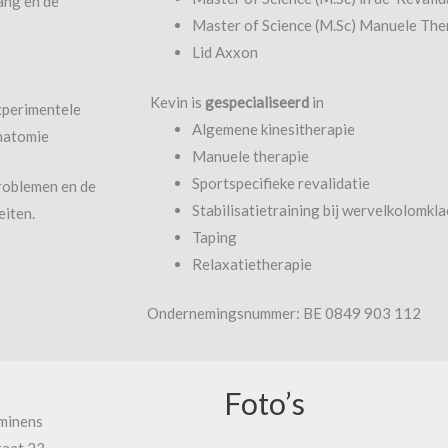
ang en de
Master of Science (M.Sc) Manuele The
Lid Axxon
Kevin is
gespecialiseerd
in
xperimentele
Algemene kinesitherapie
natomie
Manuele therapie
Sportspecifieke revalidatie
problemen en de
Stabilisatietraining bij wervelkolomkl
eiten.
Taping
Relaxatietherapie
Ondernemingsnummer: BE 0849 903 112
Foto’s
minens