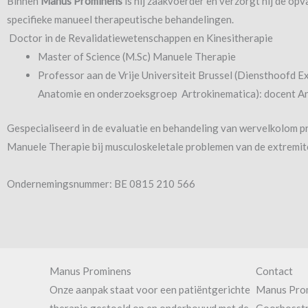
Binnen
Manus Prominens
is hij zaakvoerder en verzorgt hij de opv
specifieke manueel therapeutische behandelingen.
Doctor in de Revalidatiewetenschappen en Kinesitherapie
Master of Science (M.Sc) Manuele Therapie
Professor aan de Vrije Universiteit Brussel (Diensthoofd E
Anatomie en onderzoeksgroep Artrokinematica): docent A
Gespecialiseerd in de evaluatie en behandeling van wervelkolom 
Manuele Therapie bij musculoskeletale problemen van de extremit
Ondernemingsnummer: BE 0815 210 566
Manus Prominens
Contact
Onze aanpak staat voor een patiëntgerichte
Manus Pro