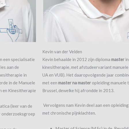
Kevin van der Velden
n een specialisatie
Kevin behaalde in 2012 zijn diploma
master
in
dies aan de
kinesitherapie, met afstudeervariant manuele
esitherapie in
UA en VUB). Het daaropvolgende jaar combin
erde in de Manuele
met een
master na master
opleiding manuele t
 en Kinesitherapie
Brussel, dewelke hij afrondde in 2013.
Vervolgens nam Kevin deel aan een opleiding
tica (leer van de
met chronische pijnklachten.
er onderzoeksgroep
Master of Science (M.Sc) in de Revali