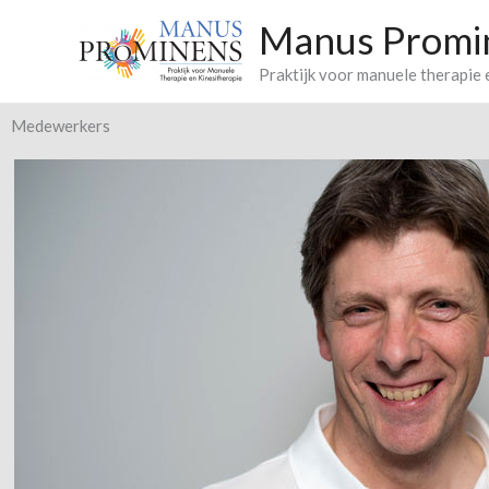
Ga
Manus Promi
naar
de
Praktijk voor manuele therapie 
inhoud
Medewerkers